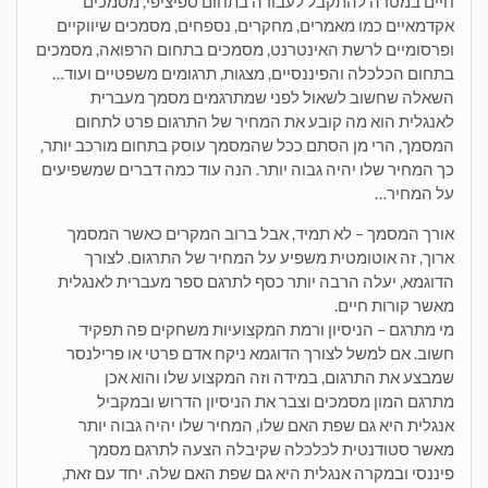
חיים במטרה להתקבל לעבודה בתחום ספיציפי, מסמכים
אקדמאיים כמו מאמרים, מחקרים, נספחים, מסמכים שיווקיים
ופרסומיים לרשת האינטרנט, מסמכים בתחום הרפואה, מסמכים
בתחום הכלכלה והפיננסיים, מצגות, תרגומים משפטיים ועוד…
השאלה שחשוב לשאול לפני שמתרגמים מסמך מעברית
לאנגלית הוא מה קובע את המחיר של התרגום פרט לתחום
המסמך, הרי מן הסתם ככל שהמסמך עוסק בתחום מורכב יותר,
כך המחיר שלו יהיה גבוה יותר. הנה עוד כמה דברים שמשפיעים
על המחיר…
אורך המסמך – לא תמיד, אבל ברוב המקרים כאשר המסמך
ארוך, זה אוטומטית משפיע על המחיר של התרגום. לצורך
הדוגמא, יעלה הרבה יותר כסף לתרגם ספר מעברית לאנגלית
מאשר קורות חיים.
מי מתרגם – הניסיון ורמת המקצועיות משחקים פה תפקיד
חשוב. אם למשל לצורך הדוגמא ניקח אדם פרטי או פרילנסר
שמבצע את התרגום, במידה וזה המקצוע שלו והוא אכן
מתרגם המון מסמכים וצבר את הניסיון הדרוש ובמקביל
אנגלית היא גם שפת האם שלו, המחיר שלו יהיה גבוה יותר
מאשר סטודנטית לכלכלה שקיבלה הצעה לתרגם מסמך
פיננסי ובמקרה אנגלית היא גם שפת האם שלה. יחד עם זאת,